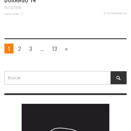
16/12/2016
0 Comentarios
Leer más
1
2
3
…
13
»