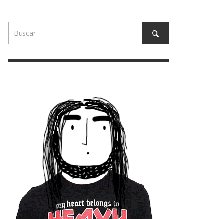
GUAJE
SFDK: “ALGÚN DÍA LLEGARÁ
 ESTÁ
ALGUIEN HACIENDO TRAP CON
TÓN”
CONTENIDO DE PUTA MADRE”
20/03/2018