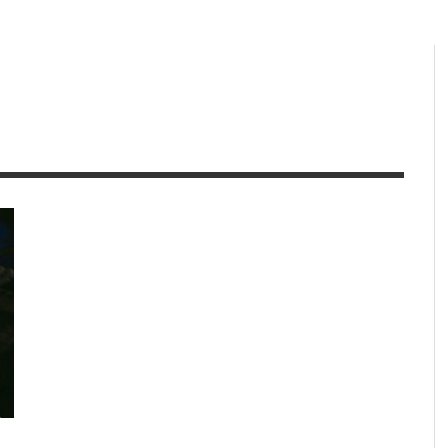
 FETÉN, ENTRE PROFANACIÓN
ALBERTO & GARCÍA: “EL LEN
ÓTICA Y HEREJÍA PURISTA
MUSICAL LATINOAMERICANO
OLVIDADO FUERA DEL REGUE
018
01/05/2018