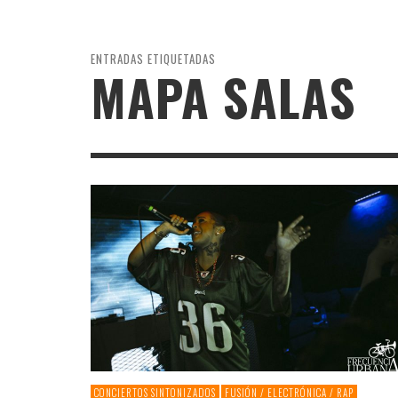
CONCIERTOS SINTONIZADOS
ENTRADAS ETIQUETADAS
RESEÑA DE DISCOS
MAPA SALAS
ENTREVISTAS / REPORTAJES
TRAS EL TELÓN
FETÉN
PATRI
CONFESIONES DE UN MÚSICO SUBTERRÁNEO
20/06/2
MÚSICAS SIN PREJUICIOS
CONCIERTOS SINTONIZADOS
FUSIÓN / ELECTRÓNICA / RAP