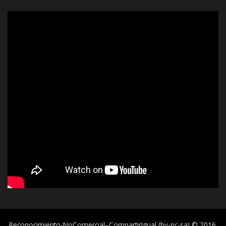
Reconocimiento-NoComercial–CompartirIgual (by-nc-sa) © 2016.